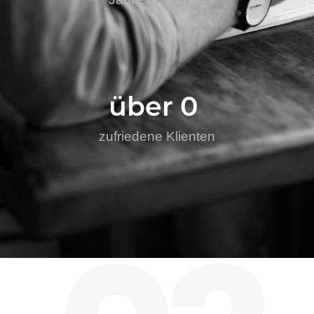
über 
0
zufriedene Klienten